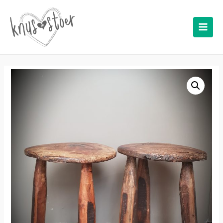
Main
Men