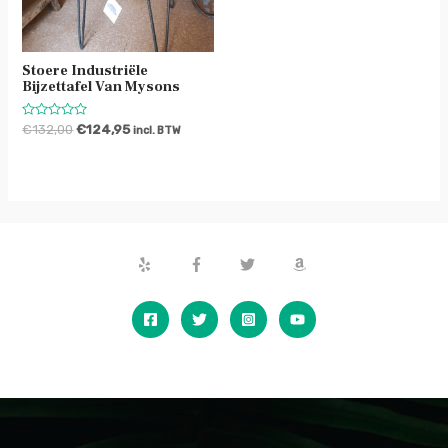
Stoere Industriële
Bijzettafel Van Mysons
Waardering
€
132,00
€
124,95
incl. BTW
0
uit
5