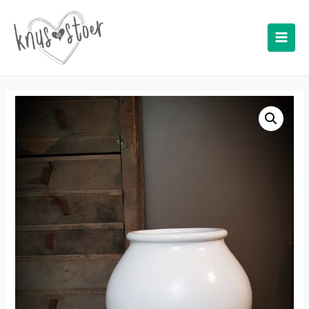
Main
Men