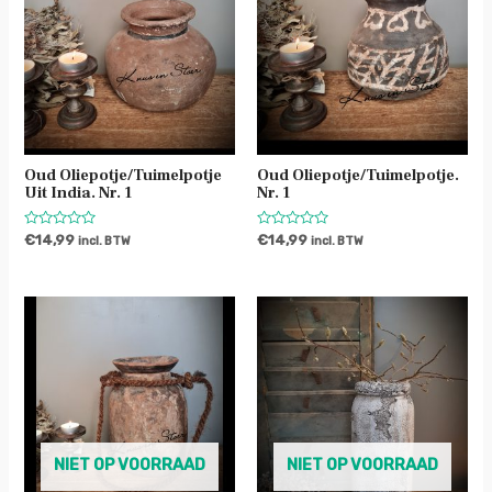
Oud Oliepotje/tuimelpotje
Oud Oliepotje/tuimelpotje.
Uit India. Nr. 1
Nr. 1
Waardering
Waardering
€
14,99
€
14,99
incl. BTW
incl. BTW
0
0
uit
uit
5
5
NIET OP VOORRAAD
NIET OP VOORRAAD