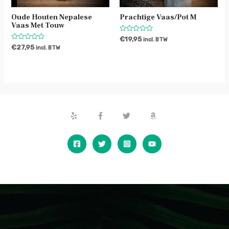
Oude Houten Nepalese
Prachtige Vaas/pot M
Vaas Met Touw
Waardering
€
19,95
incl. BTW
0
Waardering
€
27,95
incl. BTW
uit
0
5
uit
5