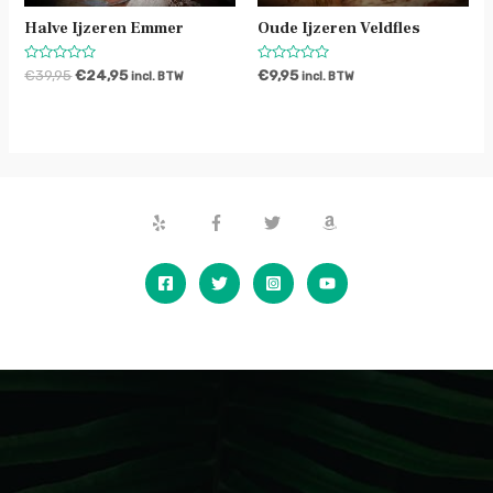
Halve Ijzeren Emmer
Oude Ijzeren Veldfles
Waardering
Waardering
€
39,95
€
24,95
€
9,95
incl. BTW
incl. BTW
0
0
uit
uit
5
5