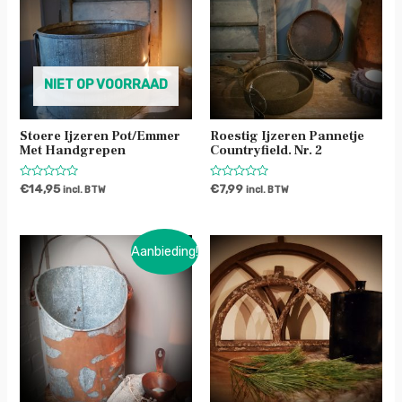
NIET OP VOORRAAD
Stoere Ijzeren Pot/emmer
Roestig Ijzeren Pannetje
Met Handgrepen
Countryfield. Nr. 2
Waardering
Waardering
€
14,95
€
7,99
incl. BTW
incl. BTW
0
0
uit
uit
5
5
Aanbieding!