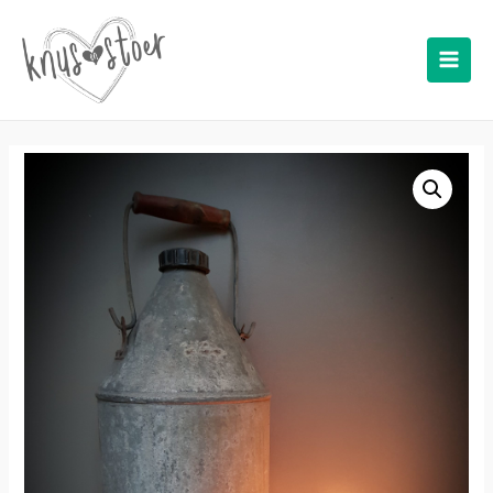
Main
Men