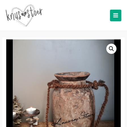
Main
Men