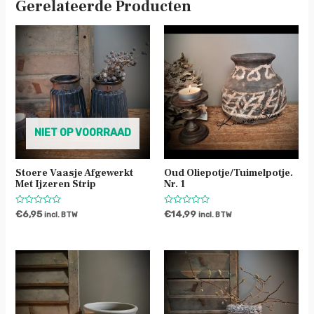
Gerelateerde Producten
NIET OP VOORRAAD
Stoere Vaasje Afgewerkt
Oud Oliepotje/tuimelpotje.
Met Ijzeren Strip
Nr. 1
Waardering
Waardering
€
6,95
€
14,99
incl. BTW
incl. BTW
0
0
uit
uit
5
5