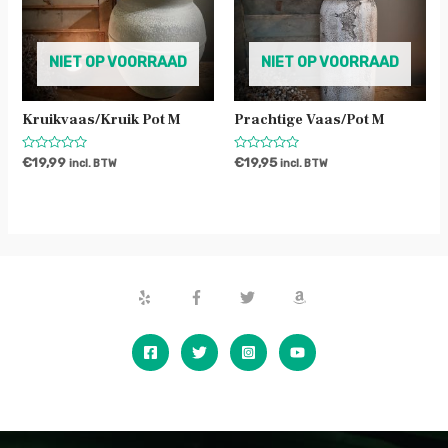
NIET OP VOORRAAD
NIET OP VOORRAAD
Kruikvaas/kruik Pot M
Prachtige Vaas/pot M
Waardering
Waardering
€
19,99
€
19,95
incl. BTW
incl. BTW
0
0
uit
uit
5
5