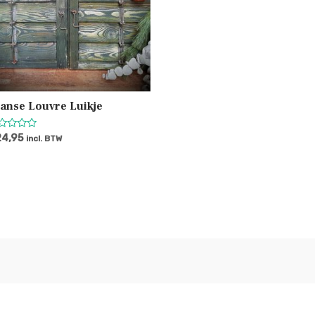
anse Louvre Luikje
ardering
24,95
incl. BTW