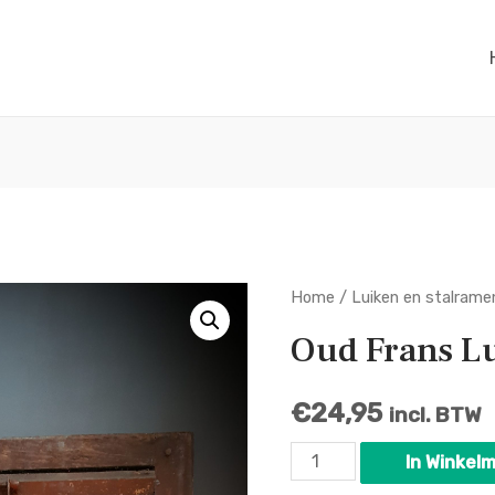
Home
/
Luiken en stalrame
Oud Frans Lu
€
24,95
incl. BTW
Oud
In Winkel
Frans