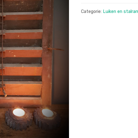
luikje
Categorie:
Luiken en stalr
aantal