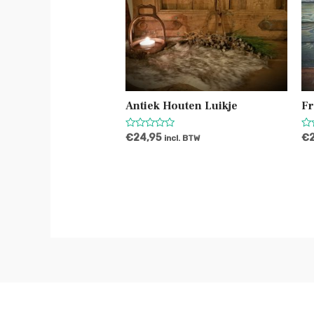
Antiek Houten Luikje
Fr
Waardering
Wa
€
24,95
€
incl. BTW
0
0
uit
uit
5
5