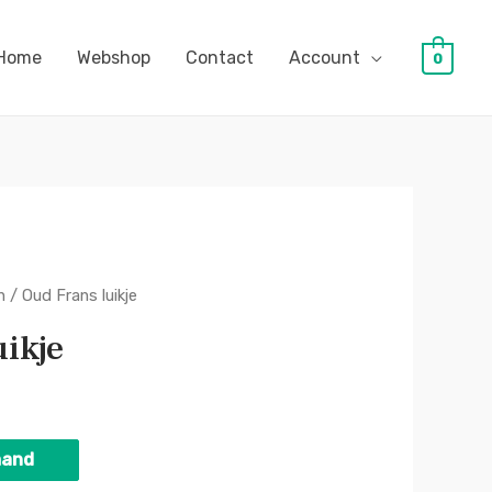
Home
Webshop
Contact
Account
0
n
/ Oud Frans luikje
ikje
mand