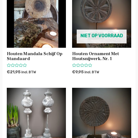
NIET OP VOORRAAD
Houten Mandala Schijf Op
Houten Ornament Met
Standaard
Houtsnijwerk. Nr. 1
Waardering
Waardering
€
21,95
€
9,95
incl. BTW
incl. BTW
0
0
uit
uit
5
5