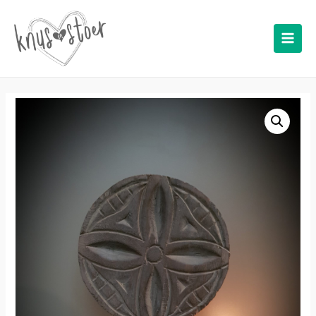
Main
Men