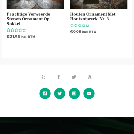
Prachtige Verweerde
Houten Ornament Met
Stenen Ornament Op
Houtsnijwerk. Nr. 3
Sokkel
Waardering
€
9,95
incl. BTW
0
Waardering
€
21,95
incl. BTW
uit
0
5
uit
5